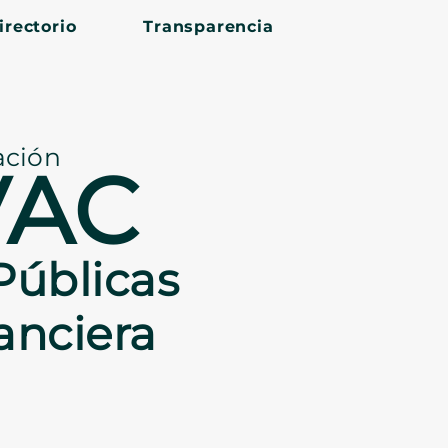
irectorio
Transparencia
ación
VAC
Públicas
nanciera